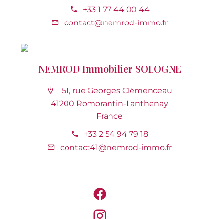
+33 1 77 44 00 44
contact@nemrod-immo.fr
NEMROD Immobilier SOLOGNE
51, rue Georges Clémenceau
41200 Romorantin-Lanthenay
France
+33 2 54 94 79 18
contact41@nemrod-immo.fr