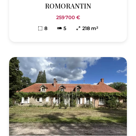
ROMORANTIN
259 700 €
8
5
218 m²