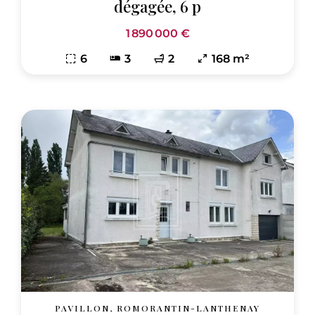
dégagée, 6 p
1 890 000 €
6
3
2
168 m²
PAVILLON, ROMORANTIN-LANTHENAY