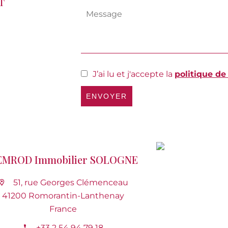
T
J’ai lu et j'accepte la
politique de
ENVOYER
EMROD Immobilier SOLOGNE
51, rue Georges Clémenceau
41200 Romorantin-Lanthenay
France
+33 2 54 94 79 18