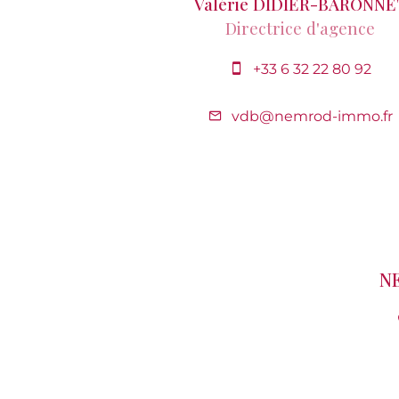
Valérie DIDIER-BARONNE
Directrice d'agence
+33 6 32 22 80 92
vdb@nemrod-immo.fr
N