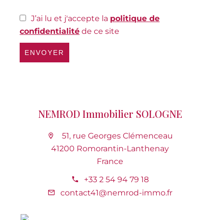
J’ai lu et j'accepte la
politique de
confidentialité
de ce site
ENVOYER
NEMROD Immobilier SOLOGNE
51, rue Georges Clémenceau
41200 Romorantin-Lanthenay
France
+33 2 54 94 79 18
contact41@nemrod-immo.fr