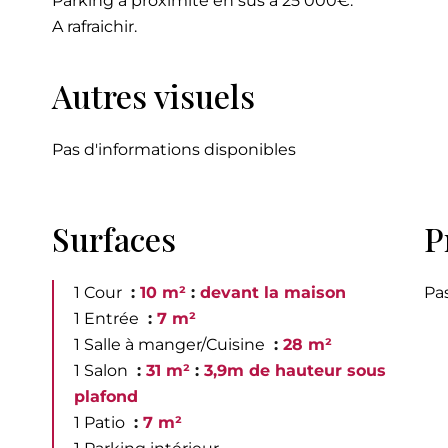
Parking à proximité en sus à 25 000€.
A rafraichir.
Autres visuels
Pas d'informations disponibles
Surfaces
P
1 Cour
10 m²
devant la maison
Pa
1 Entrée
7 m²
1 Salle à manger/Cuisine
28 m²
1 Salon
31 m²
3,9m de hauteur sous
plafond
1 Patio
7 m²