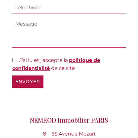
J’ai lu et j'accepte la
politique de
confidentialité
de ce site
ENVOYER
NEMROD Immobilier PARIS
65 Avenue Mozart